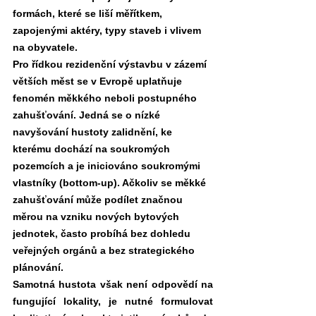
formách, které se liší měřítkem, 
zapojenými aktéry, typy staveb i vlivem 
na obyvatele.
Pro řídkou rezidenční výstavbu v zázemí 
větších měst se v Evropě uplatňuje 
fenomén měkkého neboli postupného 
zahušťování. Jedná se o nízké 
navyšování hustoty zalidnění, ke 
kterému dochází na soukromých 
pozemcích a je iniciováno soukromými 
vlastníky (bottom-up). Ačkoliv se měkké 
zahušťování může podílet značnou 
měrou na vzniku nových bytových 
jednotek, často probíhá bez dohledu 
veřejných orgánů a bez strategického 
plánování.
Samotná hustota však není odpovědí na 
fungující lokality, je nutné formulovat 